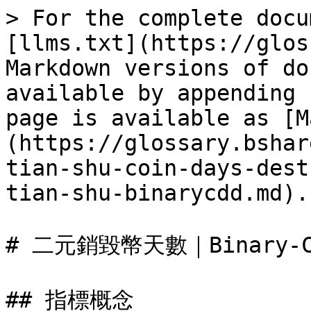
> For the complete docu
[llms.txt](https://glos
Markdown versions of do
available by appending 
page is available as [M
(https://glossary.bshar
tian-shu-coin-days-dest
tian-shu-binarycdd.md).

# 二元銷毀幣天數｜Binary-CD
## 指標概念
