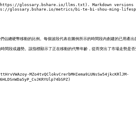
https://glossary.bshare.io/llms.txt). Markdown versions 
s://glossary.bshare.io/metrics/bi-te-bi-shou-ming-lifesp
它們佔總硬幣移動的比例。每個波段代表在圖例所示的時間段內創建的已用產出的百分
的時間段或趨勢。該指標顯示了正在移動的代幣年齡，從而突出了市場走勢是否受到
tHrvVWAzoy-MZo4tvQClokvCrerbMHIema9iUNsSw54jkcKRlJM-
6HLDSnWDa5yP_CvJKRYUlp74bSPZ)
