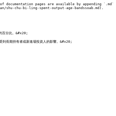
of documentation pages are available by appending `.md` 
an/shu-chu-bi-ling-spent-output-age-bandssoab.md).

比。&#x20;

長期持有者或新進場投資人的影響。&#x20;
