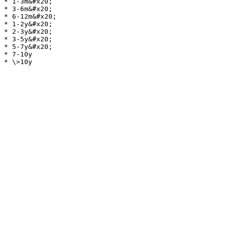
* 1-3m&#x20;

* 3-6m&#x20;

* 6-12m&#x20;

* 1-2y&#x20;

* 2-3y&#x20;

* 3-5y&#x20;

* 5-7y&#x20;

* 7-10y
