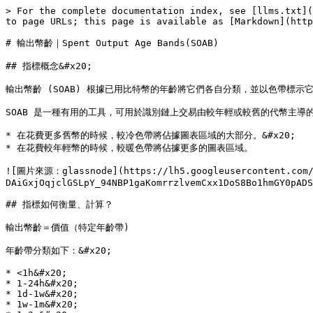
> For the complete documentation index, see [llms.txt](
to page URLs; this page is available as [Markdown](http
# 輸出幣齡｜Spent Output Age Bands(SOAB)

## 指標概念&#x20;

輸出幣齡 (SOAB) 根據已用比特幣的年齡將它們各自分類，並以色帶標示
SOAB 是一種有用的工具，可用於識別鏈上交易由較年輕或較舊的代幣主導
* 在花費更多舊幣的時候，較冷色帶將佔據圖表區域的大部分。&#x20;

* 在花費較年輕幣的時候，較暖色帶將佔據更多的圖表區域。

![圖片來源：glassnode](https://lh5.googleusercontent.com/t
DAiGxjOqjclGSLpY_94NBP1gaKomrrzlvemCxx1DoS8Bo1hmGY0pADS
## 指標如何衡量、計算？

輸出幣齡＝價值（特定年齡帶)

年齡帶分類如下：&#x20;

* <1h&#x20;

* 1-24h&#x20;

* 1d-1w&#x20;

* 1w-1m&#x20;
